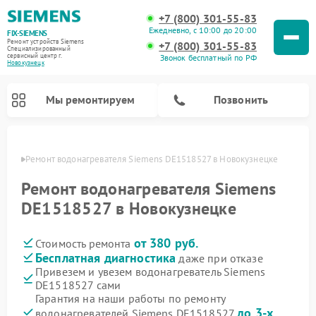
+7 (800) 301-55-83
Ежедневно, с 10:00 до 20:00
FIX-SIEMENS
Ремонт устройств Siemens
+7 (800) 301-55-83
Специализированный
cервисный центр г.
Звонок бесплатный по РФ
Новокузнецк
Мы ремонтируем
Позвонить
нецке
Ремонт водонагревателя Siemens DE1518527 в Новокузнецке
Ремонт водонагревателя Siemens
DE1518527 в Новокузнецке
от 380 руб.
Стоимость ремонта
Бесплатная диагностика
даже при отказе
Привезем и увезем водонагреватель Siemens
DE1518527 сами
Ремонт посудомоечных машин Siemens
Ремонт варочных панелей Siemens
Ремонт микроволновых печей Siemens
Ремонт холодильных камер Siemens
Ремонт морозильных камер Siemens
Ремонт холодильников Siemens
Ремонт стиральных машин Siemens
Ремонт духовых шкафов Siemens
Ремонт парогенераторов Siemens
Гарантия на наши работы по ремонту
до 3-х
водонагревателей Siemens DE1518527