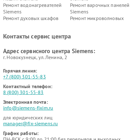
Ремонт водонагревателей
Ремонт варочных панелей
Siemens
Siemens
Ремонт духовых шкафов
Ремонт микроволновых
Siemens
печей Siemens
Ремонт парогенераторов
Ремонт холодильных камер
Контакты сервис центра
Siemens
Siemens
Ремонт сервоприводов
Ремонт морозильных камер
Адрес сервисного центра Siemens:
Siemens
Siemens
г. Новокузнецк, ул. Ленина, 2
Горячая линия:
+7 (800) 301-55-83
Контактный телефон:
8 (800) 301-55-83
Электронная почта:
info@siemens-fixim.ru
для юридических лиц
manager@fix-siemens.ru
График работы:
ПН-ВСК с 9:00 до 21:00 без перерывов и выходных