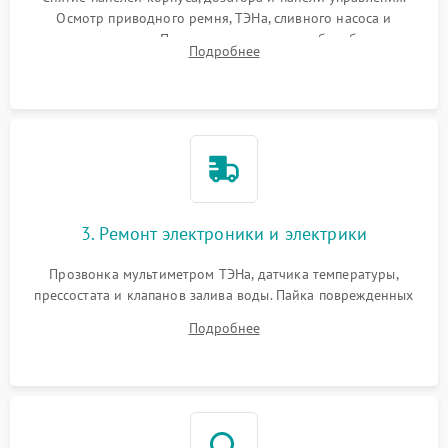
Осмотр приводного ремня, ТЭНа, сливного насоса и
амортизаторов. Проверка подшипников барабана и
Подробнее
крестовины на износ, а манжеты люка на разрывы.
3. Ремонт электроники и электрики
Прозвонка мультиметром ТЭНа, датчика температуры,
прессостата и клапанов залива воды. Пайка поврежденных
дорожек или замена симисторов на плате управления.
Подробнее
Восстановление целостности проводки и контактов.