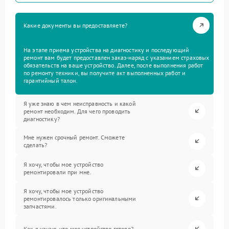
Какие документы вы предоставляете?
На этапе приема устройства на диагностику и последующий
ремонт вам будет предоставлен заказ-наряд с указанием страховых
обязательств на ваше устройство. Далее, после выполнения работ
по ремонту техники, вы получите акт выполненных работ и
гарантийный талон.
Я уже знаю в чем неисправность и какой
ремонт необходим. Для чего проводить
диагностику?
Мне нужен срочный ремонт. Сможете
сделать?
Я хочу, чтобы мое устройство
ремонтировали при мне.
Я хочу, чтобы мое устройство
ремонтировалось только оригинальными
запчастями.
Как я узнаю, что мое устройство готово?