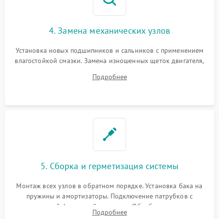
4. Замена механических узлов
Установка новых подшипников и сальников с применением
влагостойкой смазки. Замена изношенных щеток двигателя,
порванного ремня привода, неисправного сливного насоса
Подробнее
или поврежденной резиновой манжеты.
5. Сборка и герметизация системы
Монтаж всех узлов в обратном порядке. Установка бака на
пружины и амортизаторы. Подключение патрубков с
надежной фиксацией хомутами. Обработка стыков
Подробнее
герметиком для предотвращения возможных протечек воды.