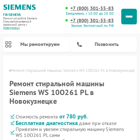
+7 (800) 301-55-83
Ежедневно, с 10:00 до 20:00
FIX-SIEMENS
Ремонт устройств Siemens
+7 (800) 301-55-83
Специализированный
cервисный центр г.
Звонок бесплатный по РФ
Новокузнецк
Мы ремонтируем
Позвонить
нецке
Ремонт стиральной машины Siemens WS 10O261 PL в Новокузнецке
Ремонт стиральной машины
Siemens WS 10O261 PL в
Новокузнецке
от 780 руб.
Стоимость ремонта
Бесплатная диагностика
даже при отказе
Привезем и увезем стиральную машину Siemens
Ремонт посудомоечных машин Siemens
Ремонт варочных панелей Siemens
Ремонт микроволновых печей Siemens
Ремонт холодильных камер Siemens
Ремонт морозильных камер Siemens
Ремонт холодильников Siemens
Ремонт водонагревателей Siemens
Ремонт духовых шкафов Siemens
Ремонт парогенераторов Siemens
WS 10O261 PL сами