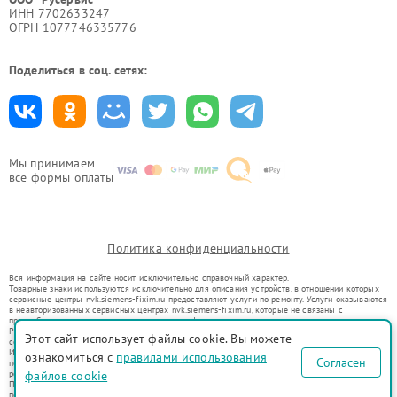
ИНН 7702633247
ОГРН 1077746335776
Поделиться в соц. сетях:
Мы принимаем
все формы оплаты
Политика конфиденциальности
Вся информация на сайте носит исключительно справочный характер.
Товарные знаки используются исключительно для описания устройств, в отношении которых
сервисные центры nvk.siemens-fixim.ru предоставляют услуги по ремонту. Услуги оказываются
в неавторизованных сервисных центрах nvk.siemens-fixim.ru, которые не связаны с
правообладателями товарных знаков или их официальными представителями.
Ремонт осуществляется для устройств, уже введенных в гражданский оборот в соответствии
Этот сайт использует файлы cookie. Вы можете
со статьей 1487 ГК РФ.
Использование товарных знаков не преследует цели индивидуализации услуг или введения
ознакомиться с
правилами использования
Согласен
потребителей в заблуждение, а служит для информирования о предоставляемых услугах по
ремонту техники указанных брендов.
файлов cookie
Представленная на сайте информация не является публичной офертой, определяемой
положениями Статьи 437(2) Гражданского кодекса РФ