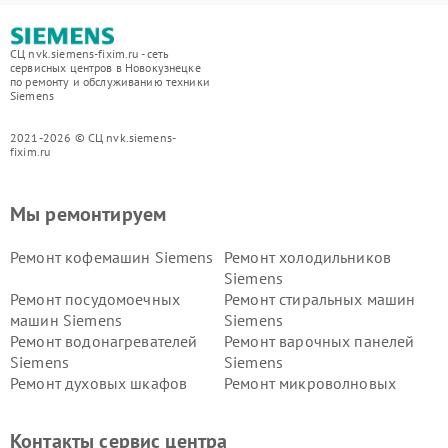
СЦ nvk.siemens-fixim.ru - сеть
сервисных центров в Новокузнецке
по ремонту и обслуживанию техники
Siemens
2021-2026 © СЦ nvk.siemens-
fixim.ru
Мы ремонтируем
Ремонт кофемашин Siemens
Ремонт холодильников
Siemens
Ремонт посудомоечных
Ремонт стиральных машин
машин Siemens
Siemens
Ремонт водонагревателей
Ремонт варочных панелей
Siemens
Siemens
Ремонт духовых шкафов
Ремонт микроволновых
Siemens
печей Siemens
Ремонт парогенераторов
Ремонт холодильных камер
Контакты сервис центра
Siemens
Siemens