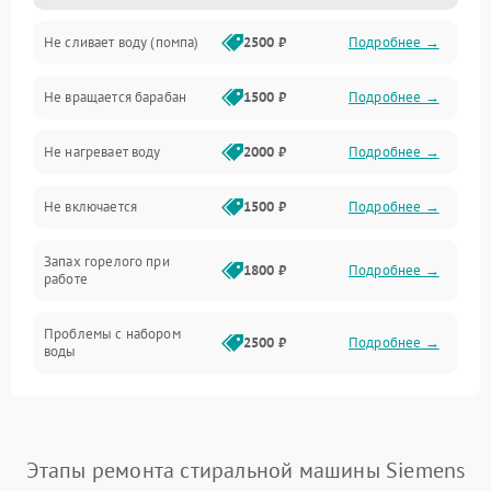
Не сливает воду (помпа)
2500 ₽
Подробнее →
Водоснабжение
Не вращается барабан
1500 ₽
Подробнее →
Слив
Не нагревает воду
2000 ₽
Подробнее →
Программное обеспечение
Не включается
1500 ₽
Подробнее →
Запах горелого при
1800 ₽
Подробнее →
работе
Проблемы с набором
2500 ₽
Подробнее →
воды
Замена ТЭНа
2200 ₽
Подробнее →
Замена платы управления
2200 ₽
Подробнее →
Этапы ремонта стиральной машины Siemens