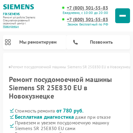
+7 (800) 301-55-83
Ежедневно, с 10:00 до 20:00
FIX-SIEMENS
Ремонт устройств Siemens
+7 (800) 301-55-83
Специализированный
cервисный центр г.
Звонок бесплатный по РФ
Новокузнецк
Мы ремонтируем
Позвонить
нецке
Ремонт посудомоечной машины Siemens SR 25E830 EU в Новокузнецк
Ремонт посудомоечной машины
Siemens SR 25E830 EU в
Новокузнецке
от 780 руб.
Стоимость ремонта
Бесплатная диагностика
даже при отказе
Привезем и увезем посудомоечную машину
Ремонт стиральных машин Siemens
Ремонт варочных панелей Siemens
Ремонт микроволновых печей Siemens
Ремонт холодильных камер Siemens
Ремонт морозильных камер Siemens
Ремонт холодильников Siemens
Ремонт водонагревателей Siemens
Ремонт духовых шкафов Siemens
Ремонт парогенераторов Siemens
Siemens SR 25E830 EU сами