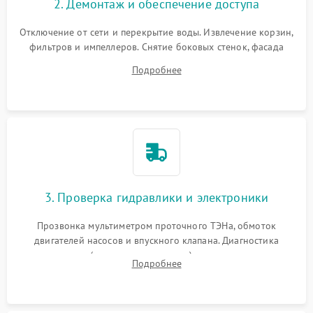
2. Демонтаж и обеспечение доступа
Отключение от сети и перекрытие воды. Извлечение корзин,
фильтров и импеллеров. Снятие боковых стенок, фасада
дверцы или нижнего поддона для прямого доступа к
Подробнее
циркуляционному насосу, ТЭНу и сливной помпе.
3. Проверка гидравлики и электроники
Прозвонка мультиметром проточного ТЭНа, обмоток
двигателей насосов и впускного клапана. Диагностика
прессостата (датчика уровня воды), датчика мутности,
Подробнее
концевика дверцы и электронного модуля управления.