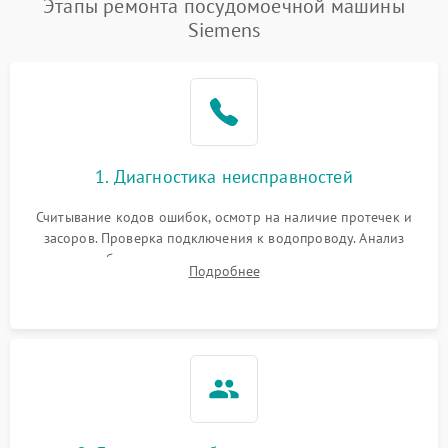
Этапы ремонта посудомоечной машины
1800 ₽
Подробнее →
воды
Siemens
Не работает сушилка
2100 ₽
Подробнее →
Сбои в работе таймера
1700 ₽
Подробнее →
Проблемы с
2100 ₽
Подробнее →
1. Диагностика неисправностей
циркуляционным насосом
Считывание кодов ошибок, осмотр на наличие протечек и
засоров. Проверка подключения к водопроводу. Анализ
жалоб на отсутствие слива, нагрева, вращения
Подробнее
разбрызгивателей или срабатывание системы защиты
аквастоп.