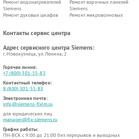
Ремонт водонагревателей
Ремонт варочных панелей
Siemens
Siemens
Ремонт духовых шкафов
Ремонт микроволновых
Siemens
печей Siemens
Ремонт парогенераторов
Ремонт холодильных камер
Контакты сервис центра
Siemens
Siemens
Ремонт сервоприводов
Ремонт морозильных камер
Адрес сервисного центра Siemens:
Siemens
Siemens
г. Новокузнецк, ул. Ленина, 2
Горячая линия:
+7 (800) 301-55-83
Контактный телефон:
8 (800) 301-55-83
Электронная почта:
info@siemens-fixim.ru
для юридических лиц
manager@fix-siemens.ru
График работы:
ПН-ВСК с 9:00 до 21:00 без перерывов и выходных