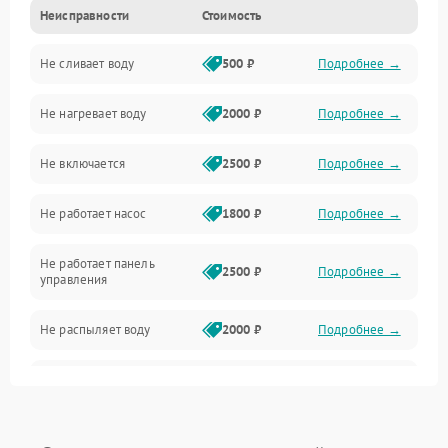
Неисправности
Стоимость
Управление
Не сливает воду
500 ₽
Подробнее →
Электропитание
Не нагревает воду
2000 ₽
Подробнее →
Датчики
Не включается
2500 ₽
Подробнее →
Нагрев
Не работает насос
1800 ₽
Подробнее →
Вода
Не работает панель
Гигиена
2500 ₽
Подробнее →
управления
Программное обеспечение
Не распыляет воду
2000 ₽
Подробнее →
Не запускается цикл
1800 ₽
Подробнее →
стирки
Проблемы с набором