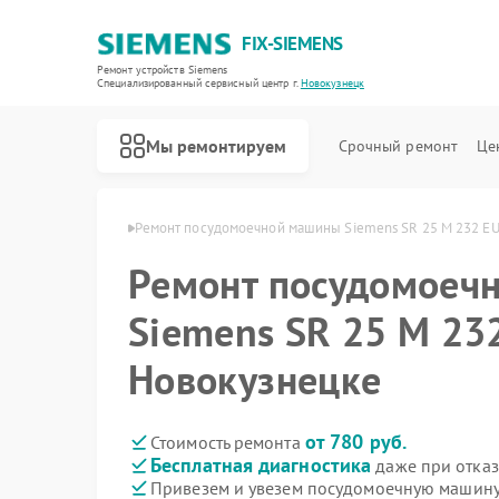
FIX-SIEMENS
Ремонт устройств Siemens
Специализированный cервисный центр г.
Новокузнецк
Мы ремонтируем
Срочный ремонт
Це
ens в Новокузнецке
Ремонт посудомоечной машины Siemens SR 25 M 232 EU
Ремонт посудомоеч
Siemens SR 25 M 23
Новокузнецке
от 780 руб.
Стоимость ремонта
Бесплатная диагностика
даже при отказ
Привезем и увезем посудомоечную машину
Ремонт холодильников Siemens
Ремонт стиральных машин Siemens
Ремонт водонагревателей Siemens
Ремонт варочных панелей Siemens
Ремонт духовых шкафов Siemens
Ремонт микроволновых печей Siemens
Ремонт парогенераторов Siemens
Ремонт холодильных камер Siemens
Ремонт сервоприводов Siemens
Ремонт морозильных камер Siemens