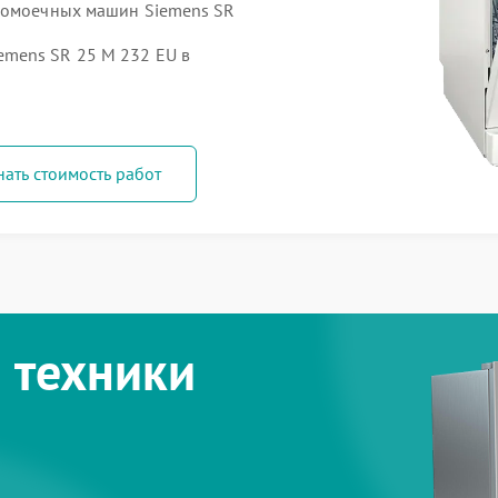
удомоечных машин Siemens SR
mens SR 25 M 232 EU в
нать стоимость работ
 техники