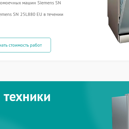
удомоечных машин Siemens SN
mens SN 25L880 EU в течении
нать стоимость работ
 техники