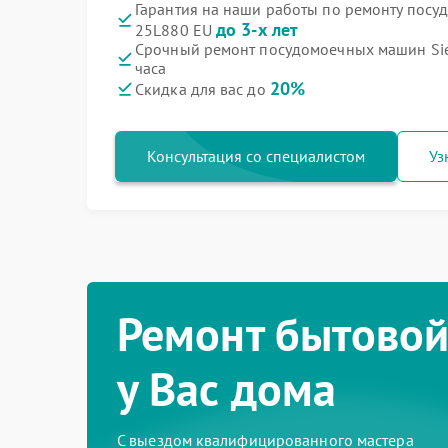
Гарантия на наши работы по ремонту пос
до 3-х лет
25L880 EU
Срочный ремонт посудомоечных машин Sie
часа
20%
Скидка для вас до
Консультация со специалистом
Уз
Ремонт бытовой
у Вас дома
С выездом квалифицированного мастера