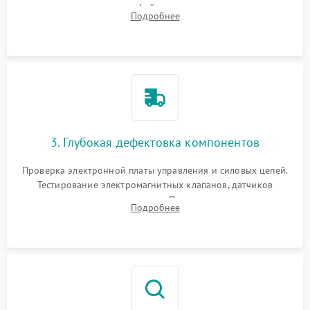
внутренних узлов от кофейных масел, жмыха и накипи.
Подробнее
Промывка дренажных каналов и фильтров с использованием
специализированной химии.
3. Глубокая дефектовка компонентов
Проверка электронной платы управления и силовых цепей.
Тестирование электромагнитных клапанов, датчиков
температуры и расходомера. Оценка степени износа
Подробнее
жерновов кофемолки, уплотнительных колец гидросистемы
и шестерней редуктора.