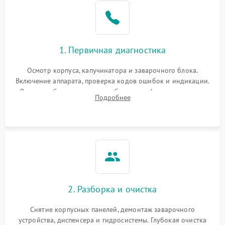
1. Первичная диагностика
Осмотр корпуса, капучинатора и заварочного блока.
Включение аппарата, проверка кодов ошибок и индикации.
Оценка работы помпы, термоблока и кофемолки на слух.
Подробнее
Измерение температуры и давления воды для выявления
локализации поломки.
2. Разборка и очистка
Снятие корпусных панелей, демонтаж заварочного
устройства, диспенсера и гидросистемы. Глубокая очистка