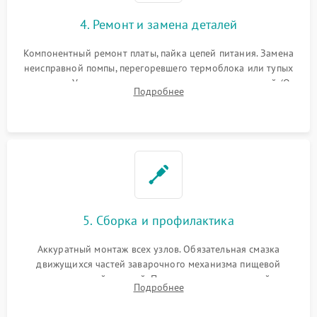
4. Ремонт и замена деталей
Компонентный ремонт платы, пайка цепей питания. Замена
неисправной помпы, перегоревшего термоблока или тупых
жерновов. Установка новых силиконовых уплотнителей (O-
Подробнее
ring) и тефлоновых трубок для надежного устранения
протечек.
5. Сборка и профилактика
Аккуратный монтаж всех узлов. Обязательная смазка
движущихся частей заварочного механизма пищевой
силиконовой смазкой. Проведение программной
Подробнее
декальцинации и очистки системы от кофейных масел.
Надежная фиксация всех соединений.