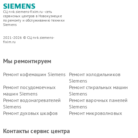
СЦ nvk.siemens-fixim.ru - сеть
сервисных центров в Новокузнецке
по ремонту и обслуживанию техники
Siemens
2021-2026 © СЦ nvk.siemens-
fixim.ru
Мы ремонтируем
Ремонт кофемашин Siemens
Ремонт холодильников
Siemens
Ремонт посудомоечных
Ремонт стиральных машин
машин Siemens
Siemens
Ремонт водонагревателей
Ремонт варочных панелей
Siemens
Siemens
Ремонт духовых шкафов
Ремонт микроволновых
Siemens
печей Siemens
Ремонт парогенераторов
Ремонт холодильных камер
Контакты сервис центра
Siemens
Siemens