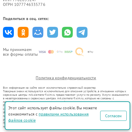
ОГРН 1077746335776
Поделиться в соц. сетях:
Мы принимаем
все формы оплаты
Политика конфиденциальности
Вся информация на сайте носит исключительно справочный характер.
Товарные знаки используются исключительно для описания устройств, в отношении которых
сервисные центры nvk.siemens-fixim.ru предоставляют услуги по ремонту. Услуги оказываются
в неавторизованных сервисных центрах nvk.siemens-fixim.ru, которые не связаны с
правообладателями товарных знаков или их официальными представителями.
Ремонт осуществляется для устройств, уже введенных в гражданский оборот в соответствии
Этот сайт использует файлы cookie. Вы можете
со статьей 1487 ГК РФ.
Использование товарных знаков не преследует цели индивидуализации услуг или введения
ознакомиться с
правилами использования
Согласен
потребителей в заблуждение, а служит для информирования о предоставляемых услугах по
ремонту техники указанных брендов.
файлов cookie
Представленная на сайте информация не является публичной офертой, определяемой
положениями Статьи 437(2) Гражданского кодекса РФ