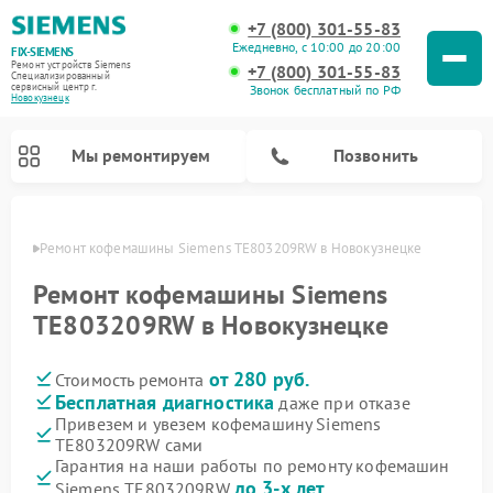
+7 (800) 301-55-83
Ежедневно, с 10:00 до 20:00
FIX-SIEMENS
Ремонт устройств Siemens
+7 (800) 301-55-83
Специализированный
cервисный центр г.
Звонок бесплатный по РФ
Новокузнецк
Мы ремонтируем
Позвонить
нецке
Ремонт кофемашины Siemens TE803209RW в Новокузнецке
Ремонт кофемашины Siemens
TE803209RW в Новокузнецке
от 280 руб.
Стоимость ремонта
Бесплатная диагностика
даже при отказе
Привезем и увезем кофемашину Siemens
TE803209RW сами
Ремонт холодильников Siemens
Ремонт стиральных машин Siemens
Ремонт варочных панелей Siemens
Ремонт микроволновых печей Siemens
Ремонт холодильных камер Siemens
Ремонт морозильных камер Siemens
Ремонт посудомоечных машин Siemens
Ремонт водонагревателей Siemens
Ремонт духовых шкафов Siemens
Ремонт парогенераторов Siemens
Гарантия на наши работы по ремонту кофемашин
до 3-х лет
Siemens TE803209RW