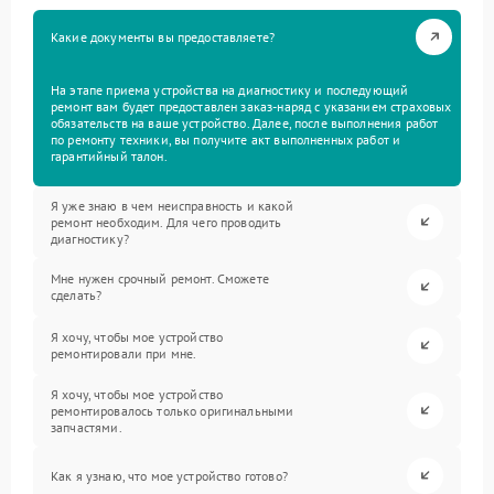
Какие документы вы предоставляете?
На этапе приема устройства на диагностику и последующий
ремонт вам будет предоставлен заказ-наряд с указанием страховых
обязательств на ваше устройство. Далее, после выполнения работ
по ремонту техники, вы получите акт выполненных работ и
гарантийный талон.
Я уже знаю в чем неисправность и какой
ремонт необходим. Для чего проводить
диагностику?
Мне нужен срочный ремонт. Сможете
сделать?
Я хочу, чтобы мое устройство
ремонтировали при мне.
Я хочу, чтобы мое устройство
ремонтировалось только оригинальными
запчастями.
Как я узнаю, что мое устройство готово?