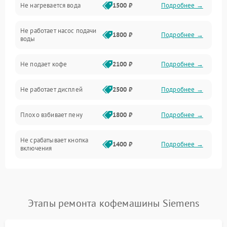
Не нагревается вода
1500 ₽
Подробнее →
Включение и работа
Не работает насос подачи
Проблемы с водой
1800 ₽
Подробнее →
воды
Проблемы с капучинатором и паром
Не подает кофе
2100 ₽
Подробнее →
Управление и электроника
Не работает дисплей
2500 ₽
Подробнее →
Программное обеспечение
Плохо взбивает пену
1800 ₽
Подробнее →
Не срабатывает кнопка
1400 ₽
Подробнее →
включения
Запах гари при работе
1800 ₽
Подробнее →
Постоянные сбои в работе
1500 ₽
Подробнее →
Этапы ремонта кофемашины Siemens