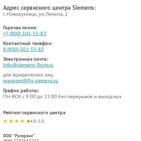
Ремонт сервоприводов
Ремонт морозильных камер
Адрес сервисного центра Siemens:
Siemens
Siemens
г. Новокузнецк, ул. Ленина, 2
Горячая линия:
+7 (800) 301-55-83
Контактный телефон:
8 (800) 301-55-83
Электронная почта:
info@siemens-fixim.ru
для юридических лиц
manager@fix-siemens.ru
График работы:
ПН-ВСК с 9:00 до 21:00 без перерывов и выходных
Рейтинг сервисного центра
4.9-5.0
ООО "Русервис"
ИНН 7702633247