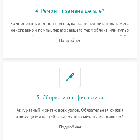
4. Ремонт и замена деталей
Компонентный ремонт платы, пайка цепей питания. Замена
неисправной помпы, перегоревшего термоблока или тупых
жерновов. Установка новых силиконовых уплотнителей (O-
Подробнее
ring) и тефлоновых трубок для надежного устранения
протечек.
5. Сборка и профилактика
Аккуратный монтаж всех узлов. Обязательная смазка
движущихся частей заварочного механизма пищевой
силиконовой смазкой. Проведение программной
Подробнее
декальцинации и очистки системы от кофейных масел.
Надежная фиксация всех соединений.