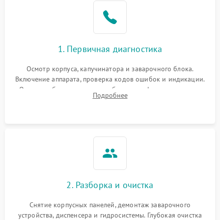
1. Первичная диагностика
Осмотр корпуса, капучинатора и заварочного блока.
Включение аппарата, проверка кодов ошибок и индикации.
Оценка работы помпы, термоблока и кофемолки на слух.
Подробнее
Измерение температуры и давления воды для выявления
локализации поломки.
2. Разборка и очистка
Снятие корпусных панелей, демонтаж заварочного
устройства, диспенсера и гидросистемы. Глубокая очистка