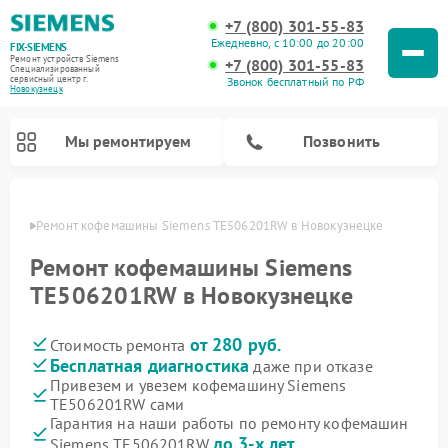
+7 (800) 301-55-83
Ежедневно, с 10:00 до 20:00
FIX-SIEMENS
Ремонт устройств Siemens
+7 (800) 301-55-83
Специализированный
cервисный центр г.
Звонок бесплатный по РФ
Новокузнецк
Мы ремонтируем
Позвонить
нецке
Ремонт кофемашины Siemens TE506201RW в Новокузнецке
Ремонт кофемашины Siemens
TE506201RW в Новокузнецке
от 280 руб.
Стоимость ремонта
Бесплатная диагностика
даже при отказе
Привезем и увезем кофемашину Siemens
TE506201RW сами
Ремонт холодильников Siemens
Ремонт стиральных машин Siemens
Ремонт варочных панелей Siemens
Ремонт микроволновых печей Siemens
Ремонт холодильных камер Siemens
Ремонт морозильных камер Siemens
Ремонт посудомоечных машин Siemens
Ремонт водонагревателей Siemens
Ремонт духовых шкафов Siemens
Ремонт парогенераторов Siemens
Гарантия на наши работы по ремонту кофемашин
до 3-х лет
Siemens TE506201RW