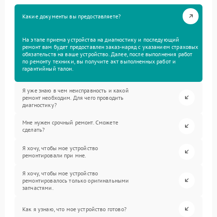
Какие документы вы предоставляете?
На этапе приема устройства на диагностику и последующий
ремонт вам будет предоставлен заказ-наряд с указанием страховых
обязательств на ваше устройство. Далее, после выполнения работ
по ремонту техники, вы получите акт выполненных работ и
гарантийный талон.
Я уже знаю в чем неисправность и какой
ремонт необходим. Для чего проводить
диагностику?
Мне нужен срочный ремонт. Сможете
сделать?
Я хочу, чтобы мое устройство
ремонтировали при мне.
Я хочу, чтобы мое устройство
ремонтировалось только оригинальными
запчастями.
Как я узнаю, что мое устройство готово?