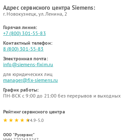
Ремонт сервоприводов
Ремонт морозильных камер
Адрес сервисного центра Siemens:
Siemens
Siemens
г. Новокузнецк, ул. Ленина, 2
Горячая линия:
+7 (800) 301-55-83
Контактный телефон:
8 (800) 301-55-83
Электронная почта:
info@siemens-fixim.ru
для юридических лиц
manager@fix-siemens.ru
График работы:
ПН-ВСК с 9:00 до 21:00 без перерывов и выходных
Рейтинг сервисного центра
4.9-5.0
ООО "Русервис"
ИНН 7702633247