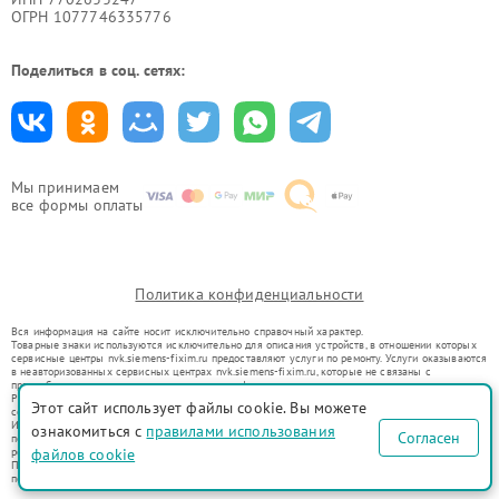
ОГРН 1077746335776
Поделиться в соц. сетях:
Мы принимаем
все формы оплаты
Политика конфиденциальности
Вся информация на сайте носит исключительно справочный характер.
Товарные знаки используются исключительно для описания устройств, в отношении которых
сервисные центры nvk.siemens-fixim.ru предоставляют услуги по ремонту. Услуги оказываются
в неавторизованных сервисных центрах nvk.siemens-fixim.ru, которые не связаны с
правообладателями товарных знаков или их официальными представителями.
Ремонт осуществляется для устройств, уже введенных в гражданский оборот в соответствии
Этот сайт использует файлы cookie. Вы можете
со статьей 1487 ГК РФ.
Использование товарных знаков не преследует цели индивидуализации услуг или введения
ознакомиться с
правилами использования
Согласен
потребителей в заблуждение, а служит для информирования о предоставляемых услугах по
ремонту техники указанных брендов.
файлов cookie
Представленная на сайте информация не является публичной офертой, определяемой
положениями Статьи 437(2) Гражданского кодекса РФ