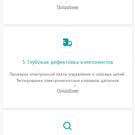
внутренних узлов от кофейных масел, жмыха и накипи.
Подробнее
Промывка дренажных каналов и фильтров с использованием
специализированной химии.
3. Глубокая дефектовка компонентов
Проверка электронной платы управления и силовых цепей.
Тестирование электромагнитных клапанов, датчиков
температуры и расходомера. Оценка степени износа
Подробнее
жерновов кофемолки, уплотнительных колец гидросистемы
и шестерней редуктора.