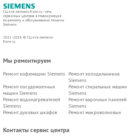
СЦ nvk.siemens-fixim.ru - сеть
сервисных центров в Новокузнецке
по ремонту и обслуживанию техники
Siemens
2021-2026 © СЦ nvk.siemens-
fixim.ru
Мы ремонтируем
Ремонт кофемашин Siemens
Ремонт холодильников
Siemens
Ремонт посудомоечных
Ремонт стиральных машин
машин Siemens
Siemens
Ремонт водонагревателей
Ремонт варочных панелей
Siemens
Siemens
Ремонт духовых шкафов
Ремонт микроволновых
Siemens
печей Siemens
Ремонт парогенераторов
Ремонт холодильных камер
Контакты сервис центра
Siemens
Siemens