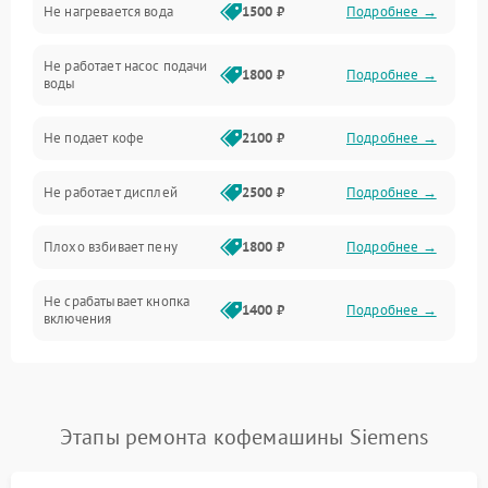
Не нагревается вода
1500 ₽
Подробнее →
Включение и работа
Не работает насос подачи
Проблемы с водой
1800 ₽
Подробнее →
воды
Проблемы с капучинатором и паром
Не подает кофе
2100 ₽
Подробнее →
Управление и электроника
Не работает дисплей
2500 ₽
Подробнее →
Программное обеспечение
Плохо взбивает пену
1800 ₽
Подробнее →
Не срабатывает кнопка
1400 ₽
Подробнее →
включения
Запах гари при работе
1800 ₽
Подробнее →
Постоянные сбои в работе
1500 ₽
Подробнее →
Этапы ремонта кофемашины Siemens