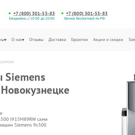
+7 (800) 301-55-83
+7 (800) 301-55-83
Ежедневно, с 10:00 до 20:00
Звонок бесплатный по РФ
ны
О нас
Отзывы
Доставка
Гарантии
Акции и скидки
Зая
кузнецке
 Siemens
 Новокузнецке
е
9s500 I915M89RW сами
емашин Siemens 9s500