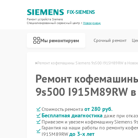
FIX-SIEMENS
Ремонт устройств Siemens
Специализированный cервисный центр г.
Новокузнецк
Мы ремонтируем
Срочный ремонт
Це
ens в Новокузнецке
Ремонт кофемашины Siemens 9s500 I915M89RW в Ново
Ремонт кофемашины
9s500 I915M89RW в
от 280 руб.
Стоимость ремонта
Бесплатная диагностика
даже при отказ
Привезем и увезем кофемашину Siemens 
Гарантия на наши работы по ремонту коф
до 3-х лет
I915M89RW
Ремонт холодильников Siemens
Ремонт посудомоечных машин Siemens
Ремонт стиральных машин Siemens
Ремонт водонагревателей Siemens
Ремонт варочных панелей Siemens
Ремонт духовых шкафов Siemens
Ремонт микроволновых печей Siemens
Ремонт парогенераторов Siemens
Ремонт холодильных камер Siemens
Ремонт сервоприводов Siemens
Ремонт морозильных камер Siemens