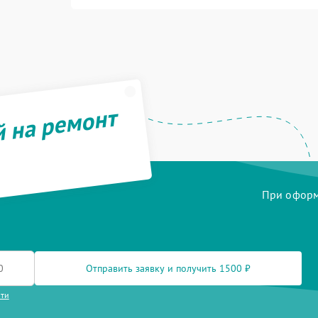
й на ремонт
При оформл
Отправить заявку и получить 1500 ₽
сти