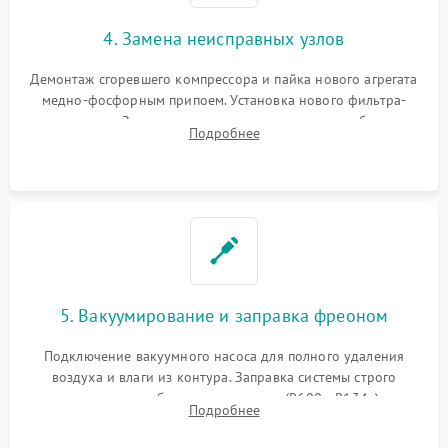
4. Замена неисправных узлов
Демонтаж сгоревшего компрессора и пайка нового агрегата
медно-фосфорным припоем. Установка нового фильтра-
осушителя. Замена изношенных вентиляторов обдува,
Подробнее
сломанных заслонок или поврежденных дверных петель.
5. Вакуумирование и заправка фреоном
Подключение вакуумного насоса для полного удаления
воздуха и влаги из контура. Заправка системы строго
дозированным объемом хладагента (R600a, R134a) по
Подробнее
электронным весам. Контроль рабочего давления в системе.