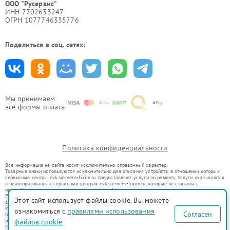
ООО "Русервис"
ИНН 7702633247
ОГРН 1077746335776
Поделиться в соц. сетях:
Мы принимаем
все формы оплаты
Политика конфиденциальности
Вся информация на сайте носит исключительно справочный характер.
Товарные знаки используются исключительно для описания устройств, в отношении которых
сервисные центры nvk.siemens-fixim.ru предоставляют услуги по ремонту. Услуги оказываются
в неавторизованных сервисных центрах nvk.siemens-fixim.ru, которые не связаны с
правообладателями товарных знаков или их официальными представителями.
Ремонт осуществляется для устройств, уже введенных в гражданский оборот в соответствии
Этот сайт использует файлы cookie. Вы можете
со статьей 1487 ГК РФ.
Использование товарных знаков не преследует цели индивидуализации услуг или введения
ознакомиться с
правилами использования
Согласен
потребителей в заблуждение, а служит для информирования о предоставляемых услугах по
ремонту техники указанных брендов.
файлов cookie
Представленная на сайте информация не является публичной офертой, определяемой