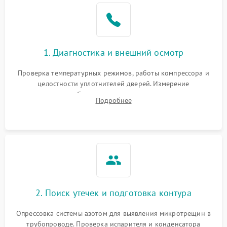
Образование конденсата
1800 ₽
Подробнее →
на стенках
Сбой в работе инвертора
2100 ₽
Подробнее →
1. Диагностика и внешний осмотр
Запах горелого при
2000 ₽
Подробнее →
Проверка температурных режимов, работы компрессора и
работе
целостности уплотнителей дверей. Измерение
сопротивления обмоток мотора, проверка термостата и
Не включается
Подробнее
1000 ₽
Подробнее →
считывание кодов ошибок с электронного дисплея.
холодильник
Проблемы с системой
автоматической
1800 ₽
Подробнее →
разморозки
2. Поиск утечек и подготовка контура
Опрессовка системы азотом для выявления микротрещин в
трубопроводе. Проверка испарителя и конденсатора