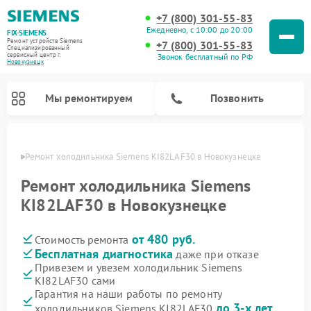
+7 (800) 301-55-83
Ежедневно, с 10:00 до 20:00
FIX-SIEMENS
Ремонт устройств Siemens
+7 (800) 301-55-83
Специализированный
cервисный центр г.
Звонок бесплатный по РФ
Новокузнецк
Мы ремонтируем
Позвонить
нецке
Ремонт холодильника Siemens KI82LAF30 в Новокузнецке
Ремонт холодильника Siemens
KI82LAF30 в Новокузнецке
от 480 руб.
Стоимость ремонта
Бесплатная диагностика
даже при отказе
Привезем и увезем холодильник Siemens
KI82LAF30 сами
Ремонт стиральных машин Siemens
Ремонт варочных панелей Siemens
Ремонт микроволновых печей Siemens
Ремонт холодильных камер Siemens
Ремонт морозильных камер Siemens
Ремонт посудомоечных машин Siemens
Ремонт водонагревателей Siemens
Ремонт духовых шкафов Siemens
Ремонт парогенераторов Siemens
Гарантия на наши работы по ремонту
до 3-х лет
холодильников Siemens KI82LAF30