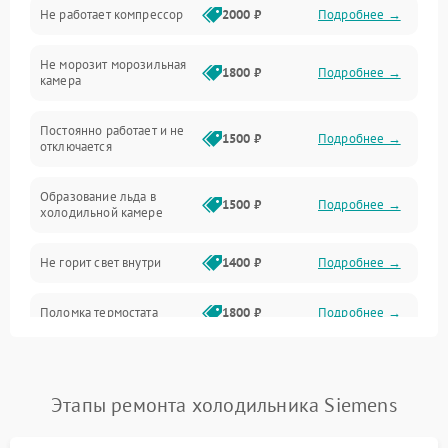
Не работает компрессор
2000 ₽
Подробнее →
Электропитание
Не морозит морозильная
Дренаж
1800 ₽
Подробнее →
камера
Оттайка
Постоянно работает и не
1500 ₽
Подробнее →
отключается
Программное обеспечение
Образование льда в
1500 ₽
Подробнее →
холодильной камере
Не горит свет внутри
1400 ₽
Подробнее →
Поломка термостата
1800 ₽
Подробнее →
Не работает вентилятор
1800 ₽
Подробнее →
Этапы ремонта холодильника Siemens
Поломка системы No Frost
2600 ₽
Подробнее →