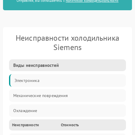
Отправляя, Вы соглашаетесь с
политикой конфиденциальности
Неисправности холодильника
Siemens
Виды неисправностей
Электроника
Механические повреждения
Охлаждение
Неисправности
Стоимость
Механика