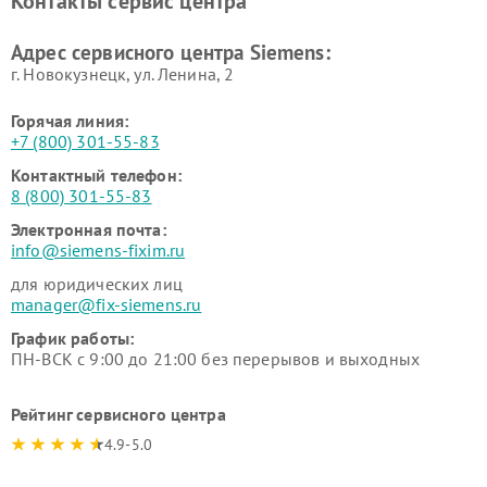
Контакты сервис центра
Siemens
Siemens
Ремонт сервоприводов
Ремонт морозильных камер
Адрес сервисного центра Siemens:
Siemens
Siemens
г. Новокузнецк, ул. Ленина, 2
Горячая линия:
+7 (800) 301-55-83
Контактный телефон:
8 (800) 301-55-83
Электронная почта:
info@siemens-fixim.ru
для юридических лиц
manager@fix-siemens.ru
График работы:
ПН-ВСК с 9:00 до 21:00 без перерывов и выходных
Рейтинг сервисного центра
4.9-5.0