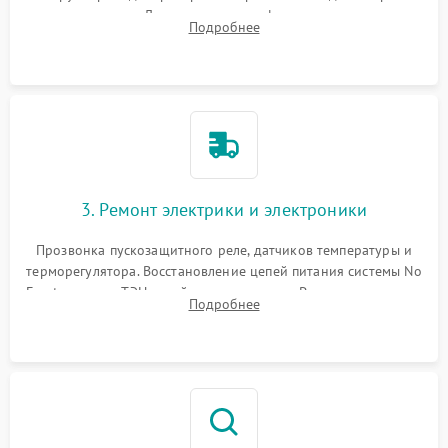
течеискателем. Демонтаж старого фильтра-осушителя и
Подробнее
продувка капиллярной трубки для устранения засоров.
3. Ремонт электрики и электроники
Прозвонка пускозащитного реле, датчиков температуры и
терморегулятора. Восстановление цепей питания системы No
Frost, включая ТЭН оттайки и вентилятор. Ремонт или замена
Подробнее
платы управления при сбоях алгоритмов.